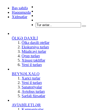
Baş səhifə
Haqqımızda
Xidmətlər
ÖLKƏ DAXİLİ
Ölkə daxili otellər
Ekskursiya turları
Müalicəvi turlar
Qrup turları
Xüsusi təkliflər
Yeni il turları
BEYNƏLXALQ
Xarici turlar
Yeni il turları
Sanatoriyalar
Avtobus turları
Sərfəli fürsətlər
AVİABİLETLƏR
Kampaniyalar