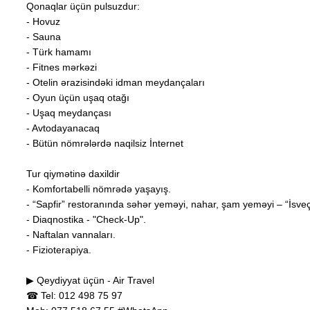
Qonaqlar üçün pulsuzdur:
- Hovuz
- Sauna
- Türk hamamı
- Fitnes mərkəzi
- Otelin ərazisindəki idman meydançaları
- Oyun üçün uşaq otağı
- Uşaq meydançası
- Avtodayanacaq
- Bütün nömrələrdə naqilsiz İnternet
Tur qiymətinə daxildir
- Komfortabelli nömrədə yaşayış.
- “Sapfir” restoranında səhər yeməyi, nahar, şam yeməyi – “İsveç
- Diaqnostika - "Check-Up".
- Naftalan vannaları.
- Fizioterapiya.
▶ Qeydiyyat üçün - Air Travel
☎ Tel: 012 498 75 97