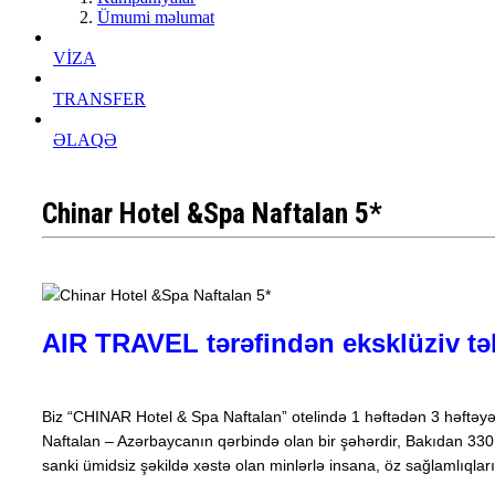
Ümumi məlumat
VİZA
TRANSFER
ƏLAQƏ
Chinar Hotel &Spa Naftalan 5*
AIR TRAVEL tərəfindən eksklüziv tək
Biz “CHINAR Hotel & Spa Naftalan” otelində 1 həftədən 3 həftəyə 
Naftalan – Azərbaycanın qərbində olan bir şəhərdir, Bakıdan 330 
sanki ümidsiz şəkildə xəstə olan minlərlə insana, öz sağlamlıqların