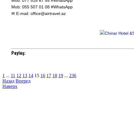
Mob: 077 518 67 55 #WhatsApp
Mob: 055 507 01 08 #WhatsApp
✉ E-mail: office@airtravel.az
Paylaş:
1
...
11
12
13
14
15
16
17
18
19
...
236
Назад
Вперед
Наверх