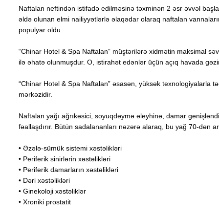
Naftalan neftindən istifadə edilməsinə təxminən 2 əsr əvvəl başla
əldə olunan elmi nailiyyətlərlə əlaqədar olaraq naftalan vannaları
populyar oldu.
“Chinar Hotel & Spa Naftalan” müştərilərə xidmətin maksimal səvi
ilə əhatə olunmuşdur. O, istirahət edənlər üçün açıq havada gəzin
“Chinar Hotel & Spa Naftalan” əsasən, yüksək texnologiyalarla təch
mərkəzidir.
Naftalan yağı ağrıkəsici, soyuqdəymə əleyhinə, damar genişləndirici
fəallaşdırır. Bütün sadalananları nəzərə alaraq, bu yağ 70-dən art
• Əzələ-sümük sistemi xəstəlikləri
• Periferik sinirlərin xəstəlikləri
• Periferik damarların xəstəlikləri
• Dəri xəstəlikləri
• Ginekoloji xəstəliklər
• Xroniki prostatit