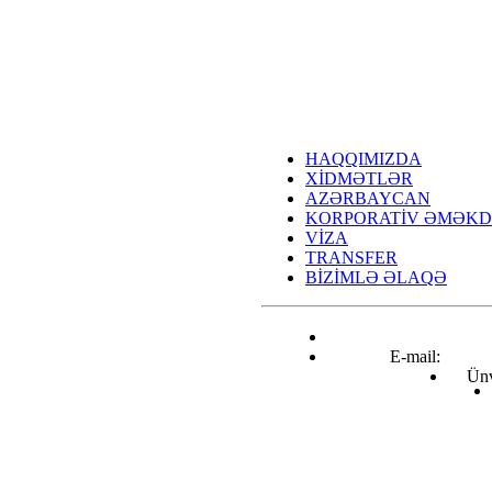
HAQQIMIZDA
XİDMƏTLƏR
AZƏRBAYCAN
KORPORATİV ƏMƏKD
VİZA
TRANSFER
BİZİMLƏ ƏLAQƏ
E-mail:
info@airtravel.az
Ünv
Nizami küçəsi 221C, Bakı