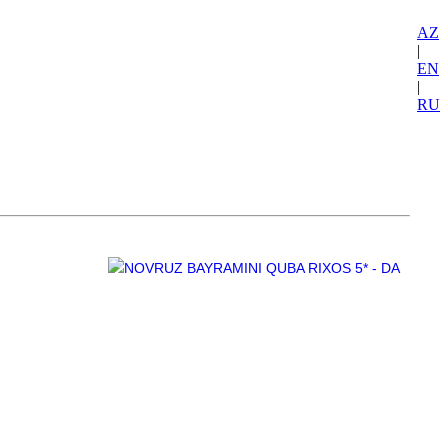
AZ
|
EN
|
RU
Q
AVİABİLETLƏR
VİZA
TRANSFER
ƏLAQƏ