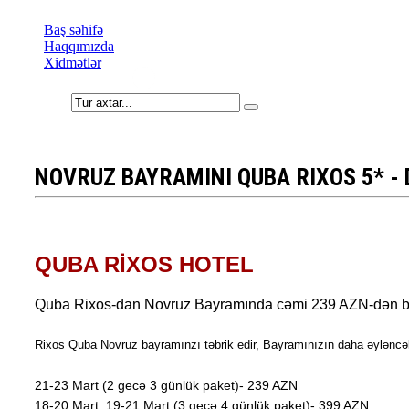
Baş səhifə
Haqqımızda
Xidmətlər
NOVRUZ BAYRAMINI QUBA RIXOS 5* - 
QUBA RİXOS HOTEL
Quba Rixos-dan Novruz Bayramında cəmi 239 AZN-dən ba
Rixos Quba Novruz bayramınzı təbrik edir, Bayramınızın daha əyləncəl
21-23 Mart (2 gecə 3 günlük paket)- 239 AZN
18-20 Mart, 19-21 Mart (3 gecə 4 günlük paket)- 399 AZN