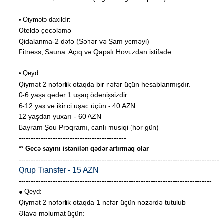
• Qiymətə daxildir:
Oteldə gecələmə
Qidalanma-2 dəfə (Səhər və Şam yeməyi)
Fitness, Sauna, Açıq və Qapalı Hovuzdan istifadə.
• Qeyd:
Qiymət 2 nəfərlik otaqda bir nəfər üçün hesablanmışdır.
0-6 yaşa qədər 1 uşaq ödənişsizdir.
6-12 yaş və ikinci uşaq üçün - 40 AZN
12 yaşdan yuxarı - 60 AZN
Bayram Şou Proqramı, canlı musiqi (hər gün)
--------------------------------------------
** Gecə sayını istənilən qədər artırmaq olar
----------------------------------------------------------------------------------
Qrup Transfer - 15 AZN
-------------------------------------------------------------------------------
● Qeyd:
Qiymət 2 nəfərlik otaqda 1 nəfər üçün nəzərdə tutulub
Əlavə məlumat üçün: