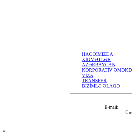
HAQQIMIZDA
XİDMƏTLƏR
AZƏRBAYCAN
KORPORATİV ƏMƏKD
VİZA
TRANSFER
BİZİMLƏ ƏLAQƏ
E-mail:
info@airtravel.az
Ünv
Nizami küçəsi 221C, Bakı