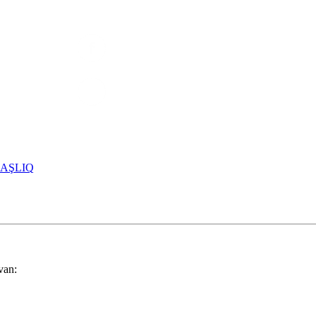
Bizi sosal şəbəkələrdə izləyin
AŞLIQ
an: