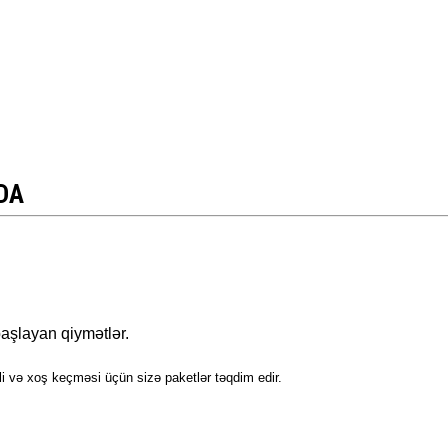
ÖLKƏ DAXİLİ
BEYNƏLXAL
DA
şlayan qiymətlər.
i və xoş keçməsi üçün sizə paketlər təqdim edir.