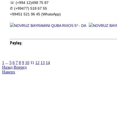
☏ (+994 12)498 75 87
✆ (+99477) 518 67 55
+99451 521 96 45 (WhatsApp)
Paylaş:
1
...
5
6
7
8
9
10
11
12
13
14
Назад
Вперед
Наверх