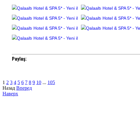
Paylaş:
1
2
3
4
5
6
7
8
9
10
...
105
Назад
Вперед
Наверх