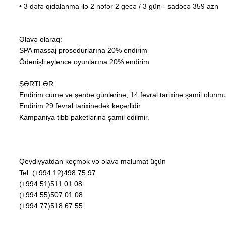
• 3 dəfə qidalanma ilə 2 nəfər 2 gecə / 3 gün - sadəcə 359 azn
Əlavə olaraq:
SPA massaj prosedurlarına 20% endirim
Ödənişli əyləncə oyunlarına 20% endirim
ŞƏRTLƏR:
Endirim cümə və şənbə günlərinə, 14 fevral tarixinə şamil olunm
Endirim 29 fevral tarixinədək keçərlidir
Kampaniya tibb paketlərinə şamil edilmir.
Qeydiyyatdan keçmək və əlavə məlumat üçün
Tel: (+994 12)498 75 97
(+994 51)511 01 08
(+994 55)507 01 08
(+994 77)518 67 55