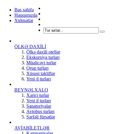
Baş səhifə
Haqqımızda
Xidmətlər
ÖLKƏ DAXİLİ
Ölkə daxili otellər
Ekskursiya turları
Müalicəvi turlar
Qrup turları
Xüsusi təkliflər
Yeni il turları
BEYNƏLXALQ
Xarici turlar
Yeni il turları
Sanatoriyalar
Avtobus turları
Sərfəli fürsətlər
AVİABİLETLƏR
Kampaniyalar