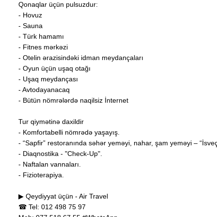
Qonaqlar üçün pulsuzdur:
- Hovuz
- Sauna
- Türk hamamı
- Fitnes mərkəzi
- Otelin ərazisindəki idman meydançaları
- Oyun üçün uşaq otağı
- Uşaq meydançası
- Avtodayanacaq
- Bütün nömrələrdə naqilsiz İnternet
Tur qiymətinə daxildir
- Komfortabelli nömrədə yaşayış.
- “Sapfir” restoranında səhər yeməyi, nahar, şam yeməyi – “İsveç
- Diaqnostika - "Check-Up".
- Naftalan vannaları.
- Fizioterapiya.
▶ Qeydiyyat üçün - Air Travel
☎ Tel: 012 498 75 97