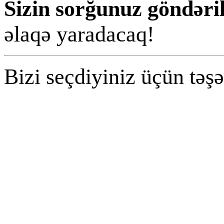
Sizin sorğunuz göndəril
əlaqə yaradacaq!
Bizi seçdiyiniz üçün təşə