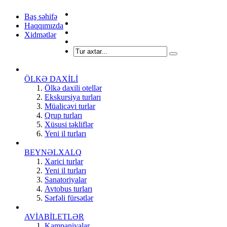
Baş səhifə
Haqqımızda
Xidmətlər
ÖLKƏ DAXİLİ
Ölkə daxili otellər
Ekskursiya turları
Müalicəvi turlar
Qrup turları
Xüsusi təkliflər
Yeni il turları
BEYNƏLXALQ
Xarici turlar
Yeni il turları
Sanatoriyalar
Avtobus turları
Sərfəli fürsətlər
AVİABİLETLƏR
Kampaniyalar