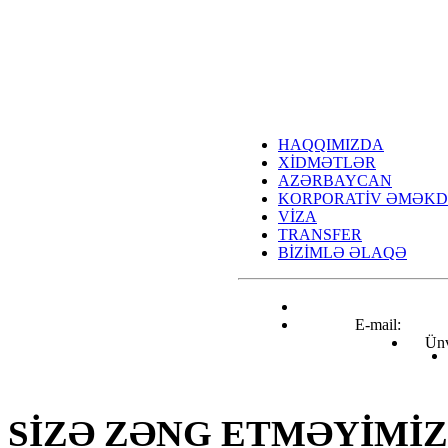
HAQQIMIZDA
XİDMƏTLƏR
AZƏRBAYCAN
KORPORATİV ƏMƏKD
VİZA
TRANSFER
BİZİMLƏ ƏLAQƏ
E-mail:
info@airtravel.az
Ünv
Nizami küçəsi 221C, Bakı
SİZƏ ZƏNG ETMƏYİMİZ