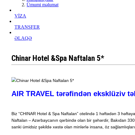
Ümumi məlumat
VİZA
TRANSFER
ƏLAQƏ
Chinar Hotel &Spa Naftalan 5*
AIR TRAVEL tərəfindən eksklüziv tək
Biz “CHINAR Hotel & Spa Naftalan” otelində 1 həftədən 3 həftəyə 
Naftalan – Azərbaycanın qərbində olan bir şəhərdir, Bakıdan 330 
sanki ümidsiz şəkildə xəstə olan minlərlə insana, öz sağlamlıqların