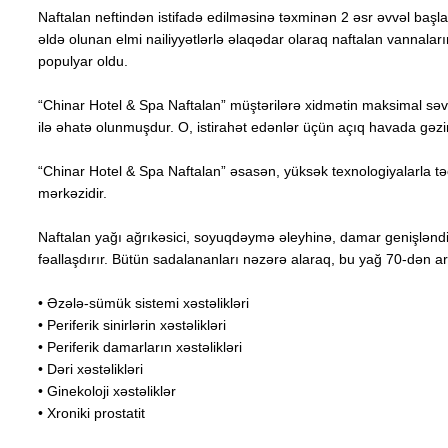
Naftalan neftindən istifadə edilməsinə təxminən 2 əsr əvvəl başla
əldə olunan elmi nailiyyətlərlə əlaqədar olaraq naftalan vannaları
populyar oldu.
“Chinar Hotel & Spa Naftalan” müştərilərə xidmətin maksimal səvi
ilə əhatə olunmuşdur. O, istirahət edənlər üçün açıq havada gəzin
“Chinar Hotel & Spa Naftalan” əsasən, yüksək texnologiyalarla təch
mərkəzidir.
Naftalan yağı ağrıkəsici, soyuqdəymə əleyhinə, damar genişləndirici
fəallaşdırır. Bütün sadalananları nəzərə alaraq, bu yağ 70-dən art
• Əzələ-sümük sistemi xəstəlikləri
• Periferik sinirlərin xəstəlikləri
• Periferik damarların xəstəlikləri
• Dəri xəstəlikləri
• Ginekoloji xəstəliklər
• Xroniki prostatit