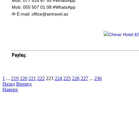
Mob: 077 518 67 55 #WhatsApp
Mob: 055 507 01 08 #WhatsApp
✉ E-mail: office@airtravel.az
Paylaş:
1
...
219
220
221
222
223
224
225
226
227
...
236
Назад
Вперед
Наверх