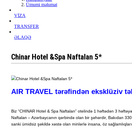
Ümumi məlumat
VİZA
TRANSFER
ƏLAQƏ
Chinar Hotel &Spa Naftalan 5*
AIR TRAVEL tərəfindən eksklüziv tək
Biz “CHINAR Hotel & Spa Naftalan” otelində 1 həftədən 3 həftəyə 
Naftalan – Azərbaycanın qərbində olan bir şəhərdir, Bakıdan 330 
sanki ümidsiz şəkildə xəstə olan minlərlə insana, öz sağlamlıqların