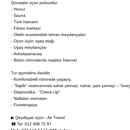
Qonaqlar üçün pulsuzdur:
- Hovuz
- Sauna
- Türk hamamı
- Fitnes mərkəzi
- Otelin ərazisindəki idman meydançaları
- Oyun üçün uşaq otağı
- Uşaq meydançası
- Avtodayanacaq
- Bütün nömrələrdə naqilsiz İnternet
Tur qiymətinə daxildir
- Komfortabelli nömrədə yaşayış.
- “Sapfir” restoranında səhər yeməyi, nahar, şam yeməyi – “İsveç
- Diaqnostika - "Check-Up".
- Naftalan vannaları.
- Fizioterapiya.
▶ Qeydiyyat üçün - Air Travel
☎ Tel: 012 498 75 97