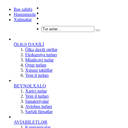
Baş səhifə
Haqqımızda
Xidmətlər
ÖLKƏ DAXİLİ
Ölkə daxili otellər
Ekskursiya turları
Müalicəvi turlar
Qrup turları
Xüsusi təkliflər
Yeni il turları
BEYNƏLXALQ
Xarici turlar
Yeni il turları
Sanatoriyalar
Avtobus turları
Sərfəli fürsətlər
AVİABİLETLƏR
Kampaniyalar