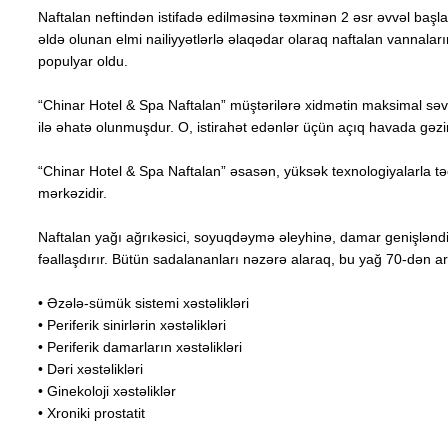
Naftalan neftindən istifadə edilməsinə təxminən 2 əsr əvvəl başla
əldə olunan elmi nailiyyətlərlə əlaqədar olaraq naftalan vannaları
populyar oldu.
“Chinar Hotel & Spa Naftalan” müştərilərə xidmətin maksimal səvi
ilə əhatə olunmuşdur. O, istirahət edənlər üçün açıq havada gəzin
“Chinar Hotel & Spa Naftalan” əsasən, yüksək texnologiyalarla təch
mərkəzidir.
Naftalan yağı ağrıkəsici, soyuqdəymə əleyhinə, damar genişləndirici
fəallaşdırır. Bütün sadalananları nəzərə alaraq, bu yağ 70-dən art
• Əzələ-sümük sistemi xəstəlikləri
• Periferik sinirlərin xəstəlikləri
• Periferik damarların xəstəlikləri
• Dəri xəstəlikləri
• Ginekoloji xəstəliklər
• Xroniki prostatit