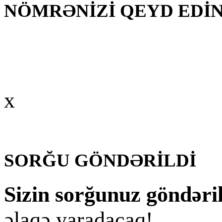
NÖMRƏNİZİ QEYD EDİ
x
SORĞU GÖNDƏRİLDİ
Sizin sorğunuz göndəril
əlaqə yaradacaq!