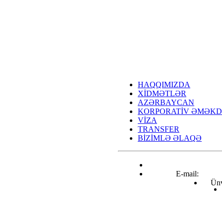
HAQQIMIZDA
XİDMƏTLƏR
AZƏRBAYCAN
KORPORATİV ƏMƏKD
VİZA
TRANSFER
BİZİMLƏ ƏLAQƏ
E-mail:
info@airtravel.az
Ünv
Nizami küçəsi 221C, Bakı