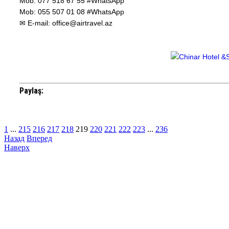
Mob: 077 518 67 55 #WhatsApp
Mob: 055 507 01 08 #WhatsApp
✉ E-mail: office@airtravel.az
Paylaş:
1
...
215
216
217
218
219
220
221
222
223
...
236
Назад
Вперед
Наверх