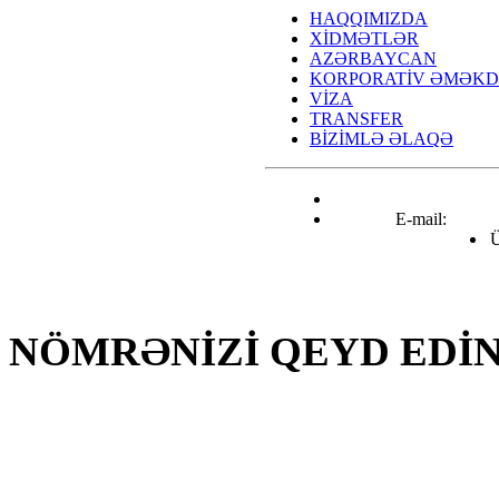
HAQQIMIZDA
XİDMƏTLƏR
AZƏRBAYCAN
KORPORATİV ƏMƏKD
VİZA
TRANSFER
BİZİMLƏ ƏLAQƏ
E-mail:
info@airtravel.az
Ü
Nizami küçəsi 221C, 
NÖMRƏNİZİ QEYD EDİ