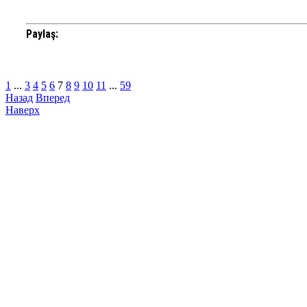
Paylaş:
1
...
3
4
5
6
7
8
9
10
11
...
59
Назад
Вперед
Наверх