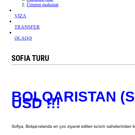
Ümumi məlumat
VİZA
TRANSFER
ƏLAQƏ
SOFIA TURU
BOLQARISTAN (S
USD !!!
Sofiya, Bolqarıstanda ən çox ziyarət edilən turizm sahələrindən bir
____________________________