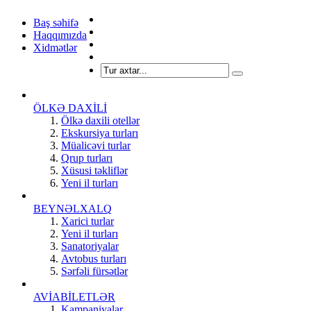
Baş səhifə
Haqqımızda
Xidmətlər
ÖLKƏ DAXİLİ
Ölkə daxili otellər
Ekskursiya turları
Müalicəvi turlar
Qrup turları
Xüsusi təkliflər
Yeni il turları
BEYNƏLXALQ
Xarici turlar
Yeni il turları
Sanatoriyalar
Avtobus turları
Sərfəli fürsətlər
AVİABİLETLƏR
Kampaniyalar